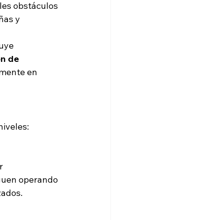
les obstáculos 
ñas y 
uye 
n de 
amente en 
niveles:
r
iguen operando 
zados.