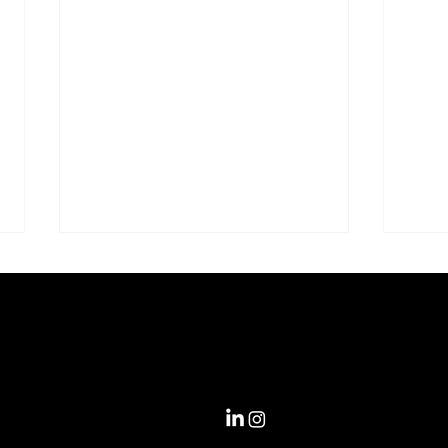
 soluciones
Pedro de la Gasca 19,
 y altos
Lomas de San Andrés, Conce
con acompañar
 más
¿Tu empresa espera que
La 