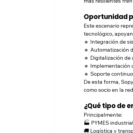
más resilientes fren
Oportunidad 
Este escenario repr
tecnológico, apoyan
🔹 Integración de si
🔹 Automatización d
🔹 Digitalización de
🔹 Implementación 
🔹 Soporte continuo
De esta forma, Sopy
como socio en la red
¿Qué tipo de 
Principalmente:
🏭 PYMES industria
🚚 Logística y trans