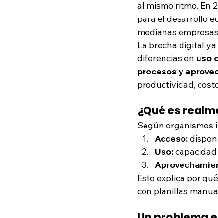
al mismo ritmo. En 2
para el desarrollo 
medianas empresas 
La brecha digital ya
diferencias en 
uso d
procesos y aprove
productividad, cost
¿Qué es realme
Según organismos int
Acceso:
 dispon
Uso:
 capacidad 
Aprovechamien
Esto explica por qu
con planillas manua
Un problema e