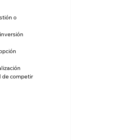
tión o 
inversión 
dopción 
lización 
 de competir 