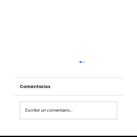
Comentarios
Escribir un comentario...
Biobío acelera hacia la Industria 4.0: