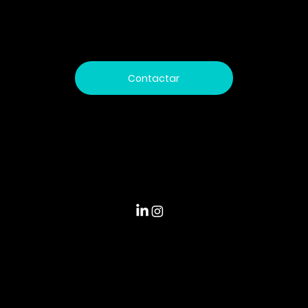
¿están preparadas las empresas
para competir?
Trabajamos día a día impulsando el futuro mediante soluciones innovadoras que integran tecnología de vanguardia y altos estándares de seguridad
digital, comprometidos con acompañar a nuestros clientes en cada paso hacia un entorno más conectado, eficiente y seguro.
Contactar
Pedro de la Gasca 19,
Lomas de San Andrés, Concepción
Escríbenos a
contactenos@sopytec.com