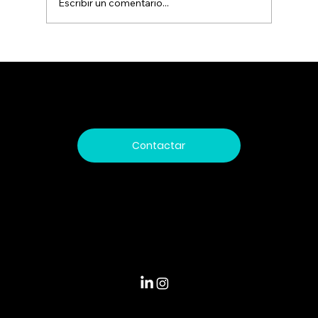
Escribir un comentario...
¿Tu empresa espera que algo falle
para llamar a TI? El costo oculto del
soporte reactivo
Trabajamos día a día impulsando el futuro mediante soluciones innovadoras que integran tecnología de vanguardia y altos estándares de seguridad
digital, comprometidos con acompañar a nuestros clientes en cada paso hacia un entorno más conectado, eficiente y seguro.
Contactar
Pedro de la Gasca 19,
Lomas de San Andrés, Concepción