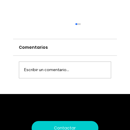
Comentarios
Escribir un comentario...
Biobío acelera hacia la Industria 4.0:
¿están preparadas las empresas
para competir?
Trabajamos día a día impulsando el futuro mediante soluciones innovadoras que integran tecnología de vanguardia y altos estándares de seguridad
digital, comprometidos con acompañar a nuestros clientes en cada paso hacia un entorno más conectado, eficiente y seguro.
Contactar